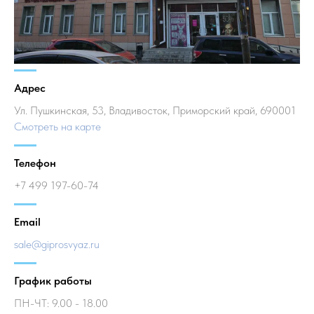
Адрес
Ул. Пушкинская, 53, Владивосток, Приморский край, 690001
Смотреть на карте
Телефон
+7 499 197-60-74
Email
sale@giprosvyaz.ru
График работы
ПН-ЧТ: 9.00 - 18.00