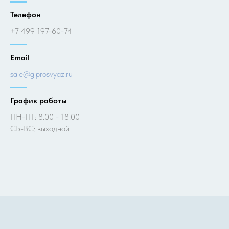
Телефон
+7 499 197-60-74
Email
sale@giprosvyaz.ru
График работы
ПН-ПТ: 8.00 - 18.00
СБ-ВС: выходной