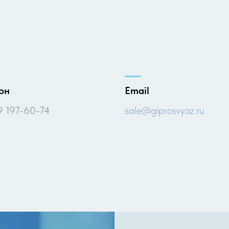
он
Email
9 197-60-74
sale@giprosvyaz.ru