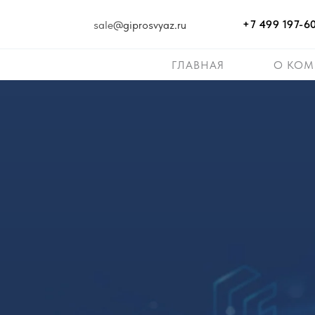
+7 499 197-6
sale
@giprosvyaz.ru
ГЛАВНАЯ
О КО