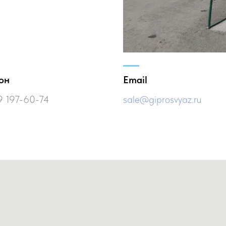
он
Email
9 197-60-74
sale@giprosvyaz.ru