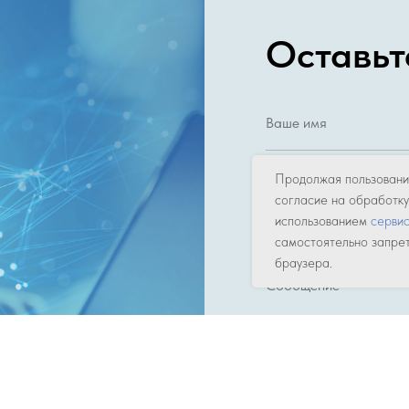
Оставьт
Продолжая пользовани
согласие на обработк
+7
использованием
серви
самостоятельно запрет
браузера.
Я даю свое
согласие 