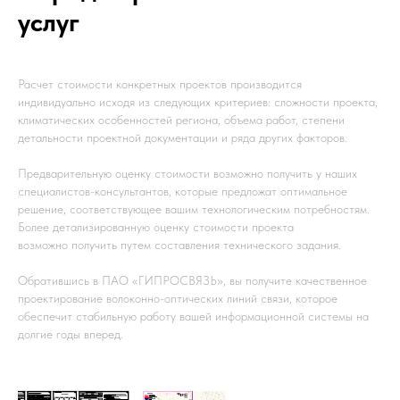
услуг
Расчет стоимости конкретных проектов производится
индивидуально исходя из следующих критериев: сложности проекта,
климатических особенностей региона, объема работ, степени
детальности проектной документации и ряда других факторов.
Предварительную оценку стоимости возможно получить у наших
специалистов-консультантов, которые предложат оптимальное
решение, соответствующее вашим технологическим потребностям.
Более детализированную оценку стоимости проекта
возможно получить путем составления технического задания.
Обратившись в ПАО «ГИПРОСВЯЗЬ», вы получите качественное
проектирование волоконно-оптических линий связи, которое
обеспечит стабильную работу вашей информационной системы на
долгие годы вперед.