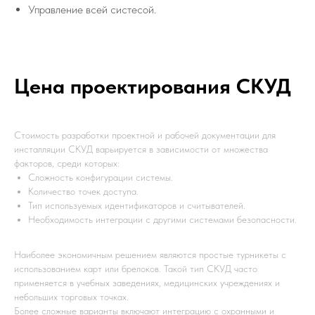
Управление всей систесой.
Цена проектирования СКУД
Стоимость разработки проектной и рабочей документации для
инсталляции СКУД варьируется в зависимости от множества
факторов, среди которых:
Сложность конфигурации системы.
Количество точек доступа.
Тип используемых идентификаторов и считывателей.
Необходимость интеграции с другими системами безопасности.
Наиболее экономичным решением являются простые турникеты с
использованием карт или брелоков. Такой тип СКУД часто
применяется в учебных заведениях, медицинских учреждениях и
небольших торговых точках.
Более сложные варианты включают интеграцию с охранными и